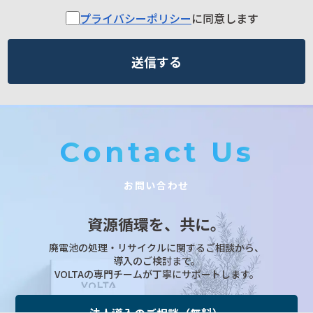
プライバシーポリシー
に同意します
C
o
n
t
a
c
t
U
s
お問い合わせ
資源循環を、共に。
廃電池の処理・リサイクルに関するご相談から、
導入のご検討まで。
VOLTAの専門チームが丁寧にサポートします。
法人導入のご相談（無料）